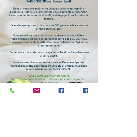
PARADISOS SPA est l'endroit idéal!
Nous offrons une expérience unique, avec une atmosphère
luxueuse à l'intérieur et une nature époustouflante à l'extérieur.
Les arbres centenaires du Mont Rigaud dég
agent une formidable
énergie.
L'eau des spas provient d'un puits de 400 pieds et elle est vivante
et riche en minéraux.
Nous accordons une attention particulière à tous nos hôtes.
Nous limitons le nombre de personnes sur le site à 20-25. Nous
voulons que nos clients se détendent dans l'intimité, se régénèrent
et se ressourcent.
L'expérience thermale de notre spa détoxifie et purifie votre corps
et votre esprit.
Vous vous sentirez comme chez vous au Paradisos Spa. Ne
manquez pas cette expérience inoubliable et unique. Nous nous
réjouissons de vous accueillir bientôt !
"La joie n'est pas un simple hasard.
Nous devons choisir la joie et continuer à la choisir chaque jour."
Henri Nouwen