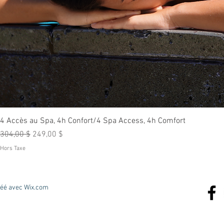
4 Accès au Spa, 4h Confort/4 Spa Access, 4h Comfort
Prix original
Prix promotionnel
304,00 $
249,00 $
Hors Taxe
réé avec
Wix.com