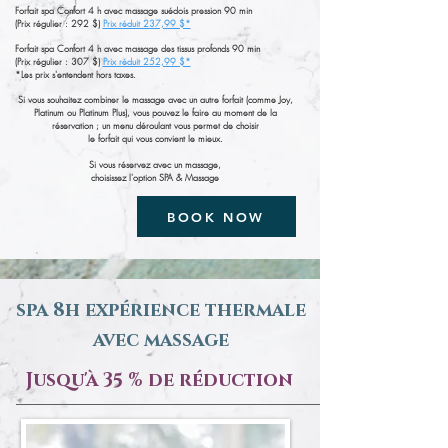
Forfait spa Confort 4 h avec massage suédois pression 90 min
(Prix régulier : 292 $)
Prix réduit 237,99 $*
Forfait spa Confort 4 h avec massage des tissus profonds 90 min
(Prix régulier : 307 $)
Prix réduit 252,99 $*
*Les prix s'entendent hors taxes.​
Si vous souhaitez combiner le massage avec un autre forfait (comme Joy,
Platinum ou Platinum Plus), vous pouvez le faire au moment de la
réservation ; un menu déroulant vous permet de choisir
le forfait qui vous convient le mieux.​
Si vous réservez avec un massage,
choisissez l'option SPA & Massage​​​
BOOK NOW
spa 8h expérience thermale
avec massage
Jusqu'à 35 % de réduction