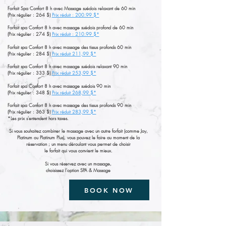
Forfait Spa Confort 8 h avec Massage suédois relaxant de 60 min
(Prix régulier : 264 $)
Prix réduit : 200.99 $*​
Forfait spa Confort 8 h avec massage suédois profond de 60 min
(Prix régulier : 274 $)
Prix réduit : 210.99 $*
Forfait spa Confort 8 h avec massage des tissus profonds 60 min
(Prix régulier : 284 $)
Prix réduit 211,99 $*​
Forfait spa Confort 8 h avec massage suédois relaxant 90 min
(Prix régulier : 333 $)
Prix réduit 253,99 $*
Forfait spa Confort 8 h avec massage suédois 90 min
(Prix régulier : 348 $)
Prix réduit 268,99 $*
Forfait spa Confort 8 h avec massage des tissus profonds 90 min
(Prix régulier : 363 $)
Prix réduit 283,99 $*
*Les prix s'entendent hors taxes.​
Si vous souhaitez combiner le massage avec un autre forfait (comme Joy,
Platinum ou Platinum Plus), vous pouvez le faire au moment de la
réservation ; un menu déroulant vous permet de choisir
le forfait qui vous convient le mieux.​
Si vous réservez avec un massage,
choisissez l'option SPA & Massage​​​
BOOK NOW