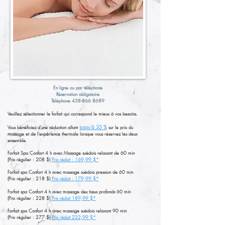
En ligne ou par téléphone
Réservation obligatoire
Téléphone
438-866 8689
​Veuillez sélectionner le forfait qui correspond le mieux à vos besoins.​
jusqu'à 35 %
Vous bénéficiez d'une réduction allant
sur le prix du
massage et de l'expérience thermale lorsque vous réservez les deux
ensemble.​​
Forfait Spa Confort 4 h avec Massage suédois relaxant de 60 min
(Prix régulier : 208 $)
Prix réduit : 169,99 $*​
Forfait spa Confort 4 h avec massage suédois pression de 60 min
(Prix régulier : 218 $)
Prix réduit : 179,99 $*
Forfait spa Confort 4 h avec massage des tissus profonds 60 min
(Prix régulier : 228 $)
Prix réduit 189,99 $*​
Forfait spa Confort 4 h avec massage suédois relaxant 90 min
(Prix régulier : 277 $)
Prix réduit 222,99 $*