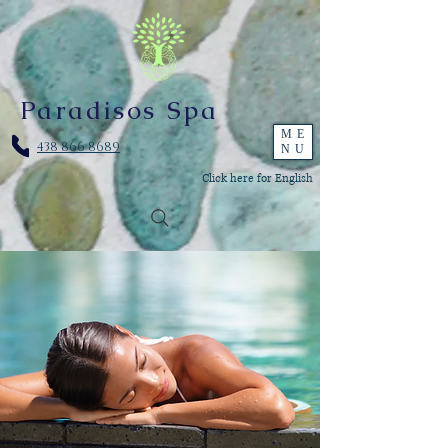
Paradisos Spa
ME
438 866 8689
NU
Click here for English