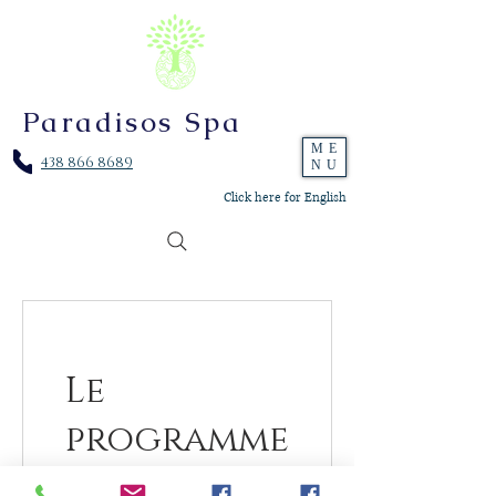
Paradisos Spa
ME
438 866 8689
NU
Click here for English
Le
programme
de fidélité