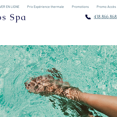
ER EN LIGNE
Prix Expérience thermale
Promotions
Promo Accès
os Spa
438 866 868